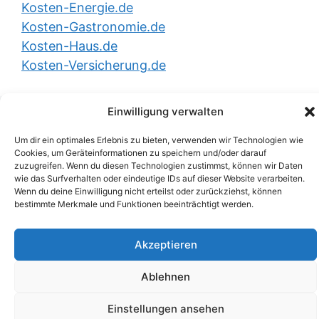
Kosten-Energie.de
Kosten-Gastronomie.de
Kosten-Haus.de
Kosten-Versicherung.de
Einwilligung verwalten
YouTube
LinkedIn
X (Twitter)
Um dir ein optimales Erlebnis zu bieten, verwenden wir Technologien wie
Cookies, um Geräteinformationen zu speichern und/oder darauf
Impressum
|
Datenschutzerklärung
|
zuzugreifen. Wenn du diesen Technologien zustimmst, können wir Daten
Nutzungsbedingungen
|
AGB
|
Barrierefreiheit
| ©
wie das Surfverhalten oder eindeutige IDs auf dieser Website verarbeiten.
2026
Sport-A-Z.de
Wenn du deine Einwilligung nicht erteilst oder zurückziehst, können
bestimmte Merkmale und Funktionen beeinträchtigt werden.
Akzeptieren
Ablehnen
Einstellungen ansehen