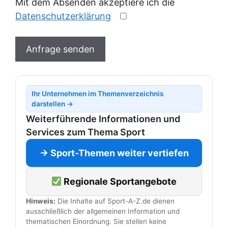
i
Mit dem Absenden akzeptiere ich die
t
Datenschutzerklärung
t
e
Anfrage senden
l
a
s
Ihr Unternehmen im Themenverzeichnis
s
darstellen →
e
Weiterführende Informationen und
d
Services zum Thema Sport
i
e
→ Sport-Themen weiter vertiefen
s
e
Regionale Sportangebote
s
Hinweis:
Die Inhalte auf Sport-A-Z.de dienen
F
ausschließlich der allgemeinen Information und
e
thematischen Einordnung. Sie stellen keine